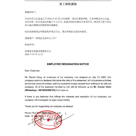
ec récolte automatique
echPro
oor
aller