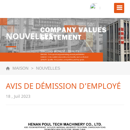
NOUVELLES
MAISON
>
NOUVELLES
TechPro
AVIS DE DÉMISSION D’EMPLOYÉ
TechEasy
18 , Juil 2023
rie TechPro
chFloor