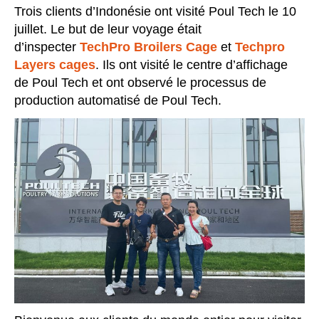
Trois clients d’Indonésie ont visité Poul Tech le 10
juillet. Le but de leur voyage était
d’inspecter
TechPro Broilers Cage
et
Techpro
ec récolte automatique
Layers cages
. Ils ont visité le centre d’affichage
echPro
de Poul Tech et ont observé le processus de
production automatisé de Poul Tech.
oor
aller