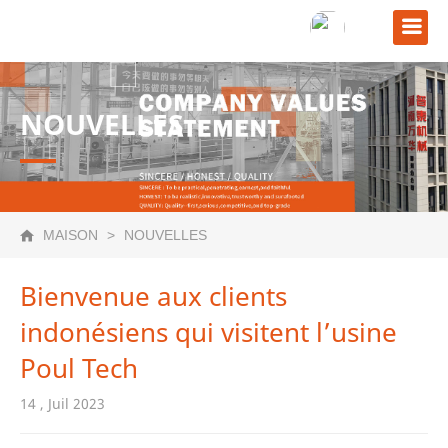
NOUVELLES
MAISON
>
NOUVELLES
TechPro
Bienvenue aux clients
indonésiens qui visitent l’usine
TechEasy
Poul Tech
14 , Juil 2023
rie TechPro
chFloor